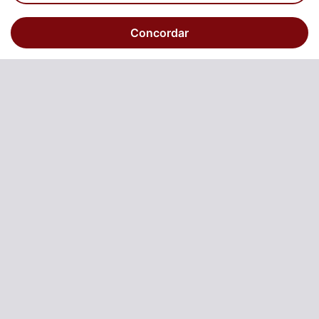
Concordar
Sem título
Bairro: Jaçanã
3
1
R$ 14000,00
ALUGUEL
Conjunto comercial